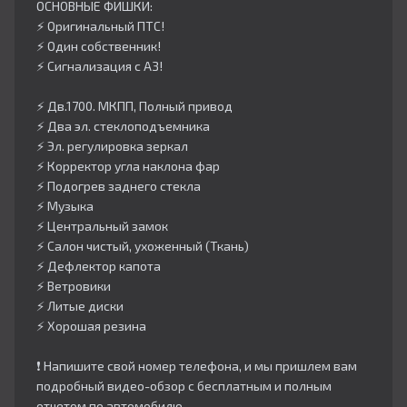
ОСНОВНЫЕ ФИШКИ:
⚡️ Оригинальный ПТС!
⚡️ Один собственник!
⚡️ Сигнализация с АЗ!
⚡️ Дв.1700. МКПП, Полный привод
⚡️ Два эл. стеклоподъемника
⚡️ Эл. регулировка зеркал
⚡️ Корректор угла наклона фар
⚡️ Подогрев заднего стекла
⚡️ Музыка
⚡️ Центральный замок
⚡️ Салон чистый, ухоженный (Ткань)
⚡️ Дефлектор капота
⚡️ Ветровики
⚡️ Литые диски
⚡️ Хорошая резина
❗️ Напишите свой номер телефона, и мы пришлем вам
подробный видео-обзор с бесплатным и полным
отчетом по автомобилю