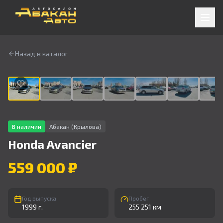
Назад в каталог
1
/
9
В наличии
Абакан (Крылова)
Honda
Avancier
559 000 ₽
Год выпуска
Пробег
1999 г.
255 251 км