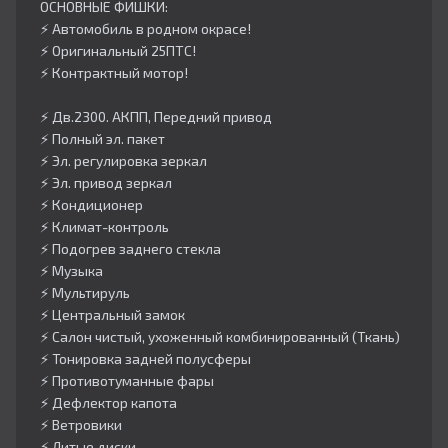
ОСНОВНЫЕ ФИШКИ:
⚡️ Автомобиль в родном окрасе!
⚡️ Оригинальный 25ПТС!
⚡️ Контрактный мотор!
⚡️ Дв.2300. АКПП, Передний привод
⚡️ Полный эл. пакет
⚡️ Эл. регулировка зеркал
⚡️ Эл. привод зеркал
⚡️ Кондиционер
⚡️ Климат-контроль
⚡️ Подогрев заднего стекла
⚡️ Музыка
⚡️ Мультируль
⚡️ Центральный замок
⚡️ Салон чистый, ухоженный комбинированный (Ткань)
⚡️ Тонировка задней полусферы
⚡️ Противотуманные фары
⚡️ Дефлектор капота
⚡️ Ветровики
⚡️ Литые диски