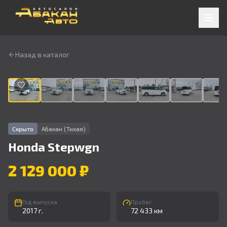
Назад в каталог
1
/
9
Скрыто
Абакан (Тихая)
Honda
Stepwgn
2 129 000 ₽
Год выпуска
Пробег
2017 г.
72 433 км