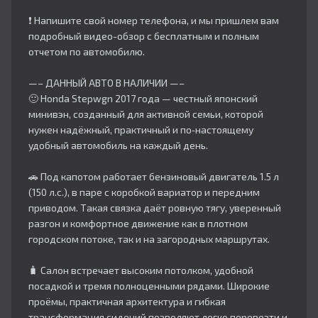
❗ Напишите свой номер телефона, и мы пришлем вам
подробный видео-обзор с бесплатным и полным
отчетом по автомобилю.
—– ДАННЫЙ АВТО В НАЛИЧИИ —–
🙂 Honda Stepwgn 2017 года — честный японский
минивэн, созданный для активной семьи, которой
нужен надёжный, практичный и по‑настоящему
удобный автомобиль на каждый день.
🚗 Под капотом работает бензиновый двигатель 1.5 л
(150 л.с.), в паре с коробкой вариатор и передним
приводом. Такая связка даёт ровную тягу, уверенный
разгон и комфортное движение как в плотном
городском потоке, так и на загородных маршрутах.
🧳 Салон встречает высоким потолком, удобной
посадкой и тремя полноценными рядами. Широкие
проёмы, практичная архитектура и гибкая
трансформация сидений позволяют легко перевезти и