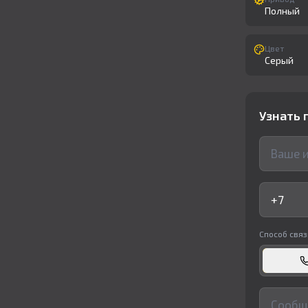
Полный
Цвет
Серый
Узнать 
Способ связ