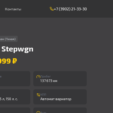
+7 (3902) 21-33-30
Контакты
ан (Тихая)
Stepwgn
999 ₽
а
Пробег
137 673 км
КПП
 л, 150 л. с.
Автомат вариатор
Руль