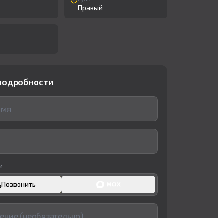
Правый
подробности
и
Позвонить