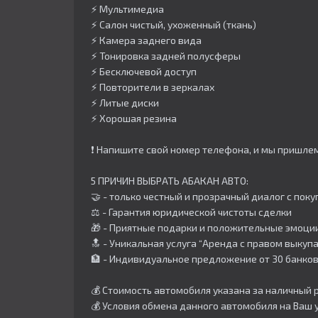
⚡️ Мультимедиа
⚡️ Салон чистый, ухоженный (ткань)
⚡️ Камера заднего вида
⚡️ Тонировка задней полусферы
⚡️ Бесключевой доступ
⚡️ Повторители в зеркалах
⚡️ Литые диски
⚡️ Хорошая резина
❗️ Напишите свой номер телефона, и мы пришл
5 ПРИЧИН ВЫБРАТЬ АБАКАН АВТО:
🤝 - только честный и прозрачный диалог с пок
⚖️ - Гарантия юридической чистоты сделки
🎁 - Приятные подарки и положительные эмоции
🔝 - Уникальная услуга “Аренда с правом выкупа
🏦 - Индивидуальное предложение от 30 банков,
💰 Стоимость автомобиля указана за наличный р
💰 Условия обмена данного автомобиля на Ваш 