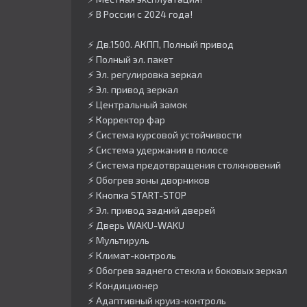
⚡️ В России с 2024 года!
⚡️ Дв.1500. АКПП, Полный привод
⚡️ Полный эл. пакет
⚡️ Эл. регулировка зеркал
⚡️ Эл. привод зеркал
⚡️ Центральный замок
⚡️ Корректор фар
⚡️ Система курсовой устойчивости
⚡️ Система удержания в полосе
⚡️ Система предотвращения столкновений
⚡️ Обогрев зоны дворников
⚡️ Кнопка START-STOP
⚡️ Эл. привод задний дверей
⚡️ Дверь WAKU-WAKU
⚡️ Мультируль
⚡️ Климат-контроль
⚡️ Обогрев заднего стекла и боковых зеркал
⚡️ Кондиционер
⚡️ Адаптивный круиз-контроль