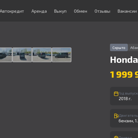
Автокредит
Аренда
Выкуп
Обмен
Отзывы
Вакансии
1
/
9
Скрыто
Абак
Honda
1 999 
Год выпуск
2018 г.
Двигатель
бензин, 1.5
Привод