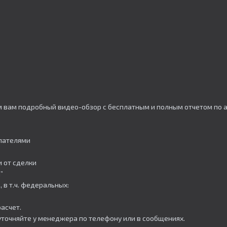
ем вам подробный видео-обзор с бесплатным и полным отчетом по
упателями
 от сделки
”
 в т.ч. федеральных:
асчет.
уточняйте у менеджера по телефону или в сообщениях.