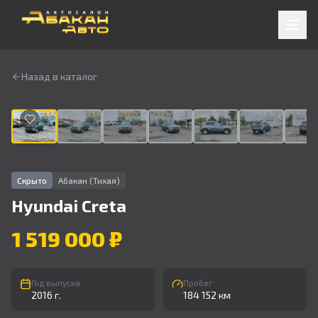
Назад в каталог
1
/
9
Скрыто
Абакан (Тихая)
Hyundai
Creta
1 519 000 ₽
Год выпуска
Пробег
2016 г.
184 152 км