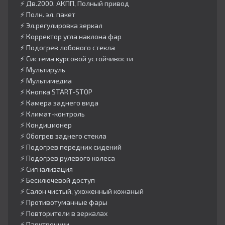
⚡️ Дв.2000, АКПП, Полный привод
⚡️ Полн. эл. пакет
⚡️ Эл.регулировка зеркал
⚡️ Корректор угла наклона фар
⚡️ Подогрев лобового стекла
⚡️ Система курсовой устойчивости
⚡️ Мультируль
⚡️ Мультимедиа
⚡️ Кнопка START-STOP
⚡️ Камера заднего вида
⚡️ Климат-контроль
⚡️ Кондиционер
⚡️ Обогрев заднего стекла
⚡️ Подогрев передних сидений
⚡️ Подогрев рулевого колеса
⚡️ Сигнализация
⚡️ Бесключевой доступ
⚡️ Салон чистый, ухоженный кожаный
⚡️ Противотуманные фары
⚡️ Повторители в зеркалах
⚡️ Парктроники