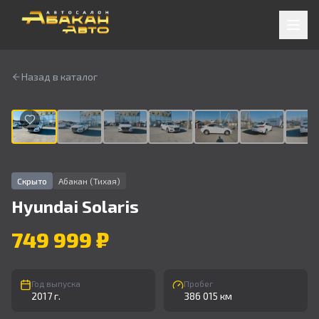
Назад в каталог
1
/
9
Скрыто
Абакан (Тихая)
Hyundai
Solaris
749 999 ₽
Год выпуска
Пробег
2017 г.
386 015 км