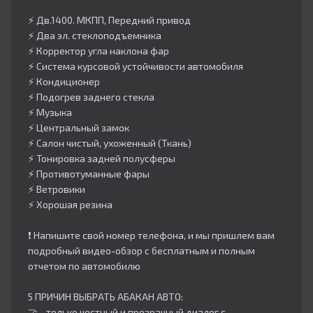
⚡️ Дв.1400. МКПП, Передний привод
⚡️ Два эл. стеклоподъемника
⚡️ Корректор угла наклона фар
⚡️ Система курсовой устойчивости автомобиля
⚡️ Кондиционер
⚡️ Подогрев заднего стекла
⚡️ Музыка
⚡️ Центральный замок
⚡️ Салон чистый, ухоженный (Ткань)
⚡️ Тонировка задней полусферы
⚡️ Противотуманные фары
⚡️ Ветровики
⚡️ Хорошая резина
❗️ Напишите свой номер телефона, и мы пришлем вам
подробный видео-обзор с бесплатным и полным
отчетом по автомобилю
5 ПРИЧИН ВЫБРАТЬ АБАКАН АВТО:
🤝 - только честный и прозрачный диалог с