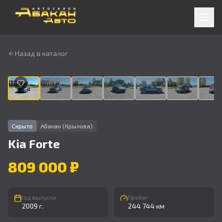
Назад в каталог
1
/
9
Скрыто
Абакан (Крылова)
Kia
Forte
809 000 ₽
Год выпуска
Пробег
2009 г.
244 744 км