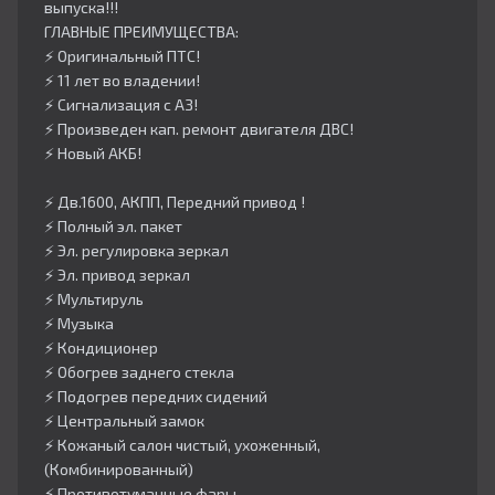
выпуска!!!
ГЛАВНЫЕ ПРЕИМУЩЕСТВА:
⚡️ Оригинальный ПТС!
⚡️ ⁠11 лет во владении!
⚡️ Сигнализация с АЗ!
⚡️ ⁠Произведен кап. ремонт двигателя ДВС!
⚡️ ⁠Новый АКБ!
⚡️ Дв.1600, АКПП, Передний привод !
⚡️ Полный эл. пакет
⚡️ Эл. регулировка зеркал
⚡️ Эл. привод зеркал
⚡️ Мультируль
⚡️ Музыка
⚡️ Кондиционер
⚡️ Обогрев заднего стекла
⚡️ Подогрев передних сидений
⚡️ Центральный замок
⚡️ Кожаный салон чистый, ухоженный,
(Комбинированный)
⚡️ Противотуманные фары