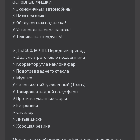
ОСНОВНЫЕ ФИШКИ:
⚡️ Экономичный автомобиль!
⚡️ Новая резина!
⚡️ Обслуженная подвеска!
⚡️ Установлена евро панель!
⚡️ Техника на твердую 5!
⚡️ Дв.1600. МКПП, Передний привод
⚡️ Два электро-стекло подъемника
⚡️ Корректор угла наклона фар
⚡️ Подогрев заднего стекла
⚡️ Музыка
⚡️ Салон чистый, ухоженный (Ткань)
⚡️ Тонировка задней полусферы
⚡️ Противотуманные фары
⚡️ Ветровики
⚡️ Спойлер
⚡️ Литые диски
⚡️ Хорошая резина
❗️ Напишите свой номер телефона, и мы пришлем вам