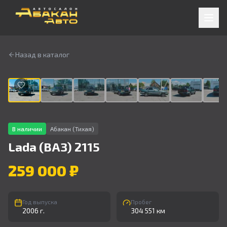
Назад в каталог
1
/
9
В наличии
Абакан (Тихая)
Lada (ВАЗ)
2115
259 000 ₽
Год выпуска
Пробег
2006 г.
304 551 км