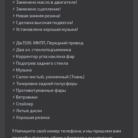
⚡️ Заменено масло в двигателе!
⚡️ Заменено сцепление!
⚡️ Новая зимняя резина!
⚡️ Сделана высокая подвеска!
⚡️ Установлена хорошая музыка!
⚡️ Дв.1500. МКПП, Передний привод
⚡️ Два эл. стеклоподъемника
⚡️ Корректор угла наклона фар
⚡️ Подогрев заднего стекла
⚡️ Музыка
⚡️ Салон чистый, ухоженный (Ткань)
⚡️ Тонировка задней полусферы
⚡️ Противотуманные фары
⚡️ Ветровики
⚡️ Спойлер
⚡️ Литые диски
⚡️ Хорошая резина
❗️ Напишите свой номер телефона, и мы пришлем вам
подробный видео-обзор с бесплатным и полным