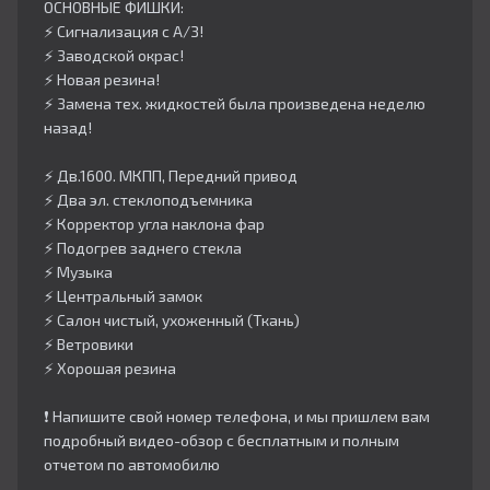
ОСНОВНЫЕ ФИШКИ:
⚡️ Сигнализация с А/З!
⚡️ Заводской окрас!
⚡️ Новая резина!
⚡️ Замена тех. жидкостей была произведена неделю
назад!
⚡️ Дв.1600. МКПП, Передний привод
⚡️ Два эл. стеклоподъемника
⚡️ Корректор угла наклона фар
⚡️ Подогрев заднего стекла
⚡️ Музыка
⚡️ Центральный замок
⚡️ Салон чистый, ухоженный (Ткань)
⚡️ Ветровики
⚡️ Хорошая резина
❗️ Напишите свой номер телефона, и мы пришлем вам
подробный видео-обзор с бесплатным и полным
отчетом по автомобилю