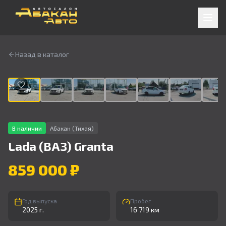
Назад в каталог
1
/
9
В наличии
Абакан (Тихая)
Lada (ВАЗ)
Granta
859 000 ₽
Год выпуска
Пробег
2025 г.
16 719 км