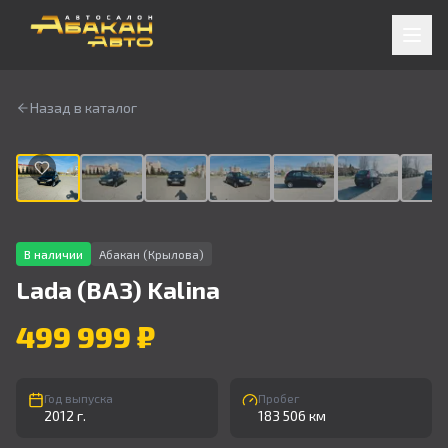
Назад в каталог
1
/
9
В наличии
Абакан (Крылова)
Lada (ВАЗ)
Kalina
499 999 ₽
Год выпуска
Пробег
2012 г.
183 506 км