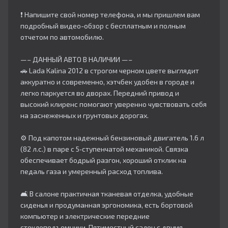
❗ Напишите свой номер телефона, и мы пришлем вам
подробный видео-обзор с бесплатным и полным
отчетом по автомобилю.
—– ДАННЫЙ АВТО В НАЛИЧИИ —–
🚗 Lada Kalina 2012 в строгом черном цвете выглядит
аккуратно и современно, хэтчбек удобен в городе и
легко паркуется во дворах. Передний привод и
высокий клиренс помогают уверенно чувствовать себя
на заснеженных и грунтовых дорогах.​
⚙️ Под капотом надежный бензиновый двигатель 1.6 л
(82 л.с.) в паре с 5‑ступенчатой механикой. Связка
обеспечивает бодрый разгон, хороший отклик на
педаль газа и умеренный расход топлива.​
🛋 В салоне практичная тканевая отделка, удобные
сиденья и продуманная эргономика, есть бортовой
компьютер и электрические передние
стеклоподъемники. Пятиместный салон с двумя