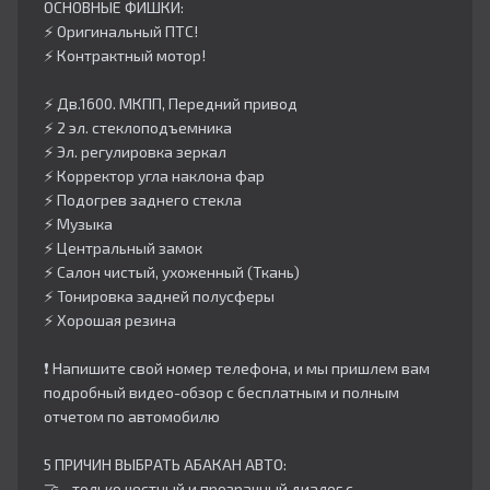
ОСНОВНЫЕ ФИШКИ:
⚡️ Оригинальный ПТС!
⚡️ Контрактный мотор!
⚡️ Дв.1600. МКПП, Передний привод
⚡️ 2 эл. стеклоподъемника
⚡️ Эл. регулировка зеркал
⚡️ Корректор угла наклона фар
⚡️ Подогрев заднего стекла
⚡️ Музыка
⚡️ Центральный замок
⚡️ Салон чистый, ухоженный (Ткань)
⚡️ Тонировка задней полусферы
⚡️ Хорошая резина
❗️ Напишите свой номер телефона, и мы пришлем вам
подробный видео-обзор с бесплатным и полным
отчетом по автомобилю
5 ПРИЧИН ВЫБРАТЬ АБАКАН АВТО:
🤝 - только честный и прозрачный диалог с