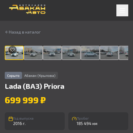
Назад в каталог
1
/
9
Скрыто
Абакан (Крылова)
Lada (ВАЗ)
Priora
699 999 ₽
Год выпуска
Пробег
2016 г.
185 494 км