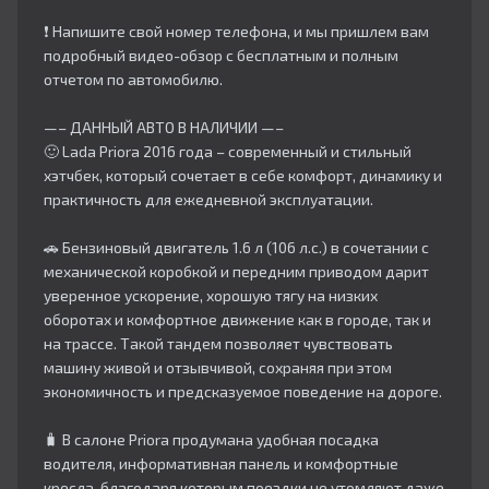
❗ Напишите свой номер телефона, и мы пришлем вам
подробный видео-обзор с бесплатным и полным
отчетом по автомобилю.
—– ДАННЫЙ АВТО В НАЛИЧИИ —–
🙂 Lada Priora 2016 года – современный и стильный
хэтчбек, который сочетает в себе комфорт, динамику и
практичность для ежедневной эксплуатации.
🚗 Бензиновый двигатель 1.6 л (106 л.с.) в сочетании с
механической коробкой и передним приводом дарит
уверенное ускорение, хорошую тягу на низких
оборотах и комфортное движение как в городе, так и
на трассе. Такой тандем позволяет чувствовать
машину живой и отзывчивой, сохраняя при этом
экономичность и предсказуемое поведение на дороге.
🧳 В салоне Priora продумана удобная посадка
водителя, информативная панель и комфортные
кресла, благодаря которым поездки не утомляют даже