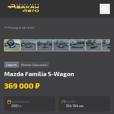
Назад в каталог
1
/
9
Скрыто
Абакан (Крылова)
Mazda
Familia S-Wagon
369 000 ₽
Год выпуска
Пробег
2001 г.
354 164 км