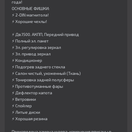
года!
ОСНОВНЫЕ ФИШКИ:
⚡️ 2-DIN магнитола!
⚡️ Хорошие чехлы!
⚡️ Дв.1500. АКПП, Передний привод
⚡️ Полный эл. пакет
⚡️ Эл. регулировка зеркал
⚡️ Эл. привод зеркал
⚡️ Кондиционер
⚡️ Подогрев заднего стекла
⚡️ Салон чистый, ухоженный (Ткань)
⚡️ Тонировка задней полусферы
⚡️ Противотуманные фары
⚡️ Дефлектор капота
⚡️ Ветровики
⚡️ Спойлер
⚡️ Литые диски
⚡️ Хорошая резина
Произведена замена кузова, изменения вписаны в