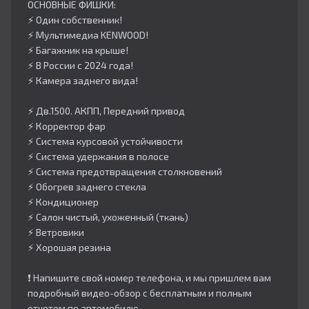
ОСНОВНЫЕ ФИШКИ:
⚡️ Один собственник!
⚡️ Мультимедиа KENWOOD!
⚡️ Багажник на крыше!
⚡️ В России с 2024 года!
⚡️ Камера заднего вида!
⚡️ Дв.1500. АКПП, Передний привод
⚡️ Корректор фар
⚡️ Система курсовой устойчивости
⚡️ Система удержания в полосе
⚡️ Система предотвращения столкновений
⚡️ Обогрев заднего стекла
⚡️ Кондиционер
⚡️ Салон чистый, ухоженный (ткань)
⚡️ Ветровики
⚡️ Хорошая резина
❗️ Напишите свой номер телефона, и мы пришлем вам
подробный видео-обзор с бесплатным и полным
отчетом по автомобилю