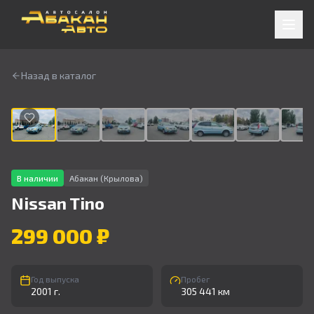
Назад в каталог
1
/
9
В наличии
Абакан (Крылова)
Nissan
Tino
299 000 ₽
Год выпуска
Пробег
2001 г.
305 441 км