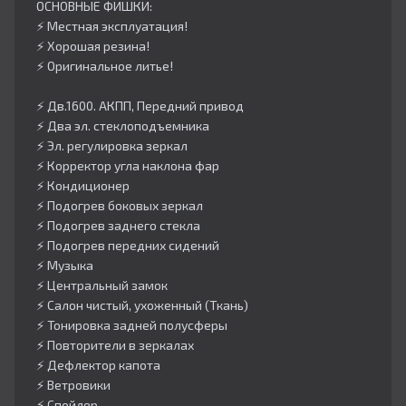
ОСНОВНЫЕ ФИШКИ:
⚡️ Местная эксплуатация!
⚡️ Хорошая резина!
⚡️ Оригинальное литье!
⚡️ Дв.1600. АКПП, Передний привод
⚡️ Два эл. стеклоподъемника
⚡️ Эл. регулировка зеркал
⚡️ Корректор угла наклона фар
⚡️ Кондиционер
⚡️ Подогрев боковых зеркал
⚡️ Подогрев заднего стекла
⚡️ Подогрев передних сидений
⚡️ Музыка
⚡️ Центральный замок
⚡️ Салон чистый, ухоженный (Ткань)
⚡️ Тонировка задней полусферы
⚡️ Повторители в зеркалах
⚡️ Дефлектор капота
⚡️ Ветровики
⚡️ Спойлер