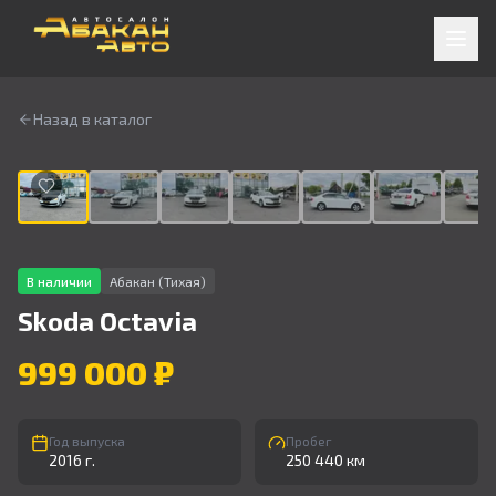
Назад в каталог
1
/
9
В наличии
Абакан (Тихая)
Skoda
Octavia
999 000 ₽
Год выпуска
Пробег
2016 г.
250 440 км