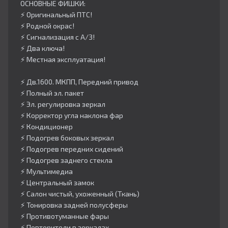
ОСНОВНЫЕ ФИШКИ:
⚡️ Оригинальный ПТС!
⚡️ Родной окрас!
⚡️ Сигнализация с А/З!
⚡️ Два ключа!
⚡️ Местная эксплуатация!
⚡️ Дв.1600. МКПП, Передний привод
⚡️ Полный эл. пакет
⚡️ Эл. регулировка зеркал
⚡️ Корректор угла наклона фар
⚡️ Кондиционер
⚡️ Подогрев боковых зеркал
⚡️ Подогрев передних сидений
⚡️ Подогрев заднего стекла
⚡️ Мультимедиа
⚡️ Центральный замок
⚡️ Салон чистый, ухоженный (Ткань)
⚡️ Тонировка задней полусферы
⚡️ Противотуманные фары
⚡️ Повторители в зеркалах