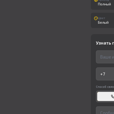
Полный
Цвет
Белый
Узнать 
Способ связ