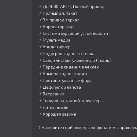
⚡️ Дв.1600, АКПП, Полный привод
⚡️ Полный эл. пакет
⚡️ Эл. привод зеркал
⚡️ Корректор фар
⚡️ Система курсовой устойчивости
⚡️ Мультимедиа
⚡️ Кондиционер
⚡️ Подогрев заднего стекла
⚡️ Салон чистый, ухоженный (Ткань)
⚡️ Передние сидения в чехлах
⚡️ Камера заднего вида
⚡️ Противотуманные фары
⚡️ Дефлектор капота
⚡️ Ветровики
⚡️ Тонировка задней полусферы
⚡️ Литые диски
⚡️ Хорошая резина
❗️ Напишите свой номер телефона, и мы пришл