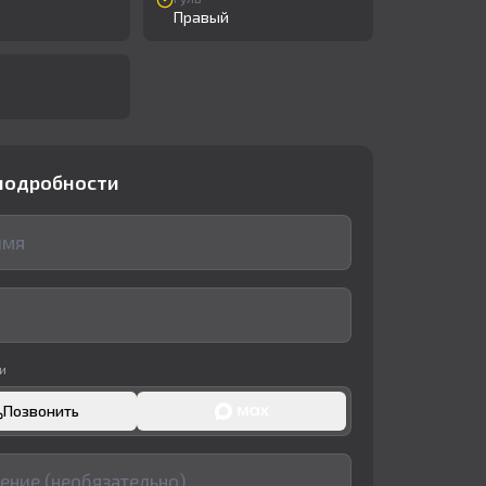
Правый
подробности
и
Позвонить