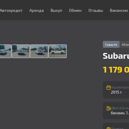
Автокредит
Аренда
Выкуп
Обмен
Отзывы
Вакансии
1
/
9
Скрыто
Аба
Subar
1 179 
Год выпуск
2015 г.
Двигатель
бензин, 1.6
Привод