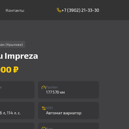
+7 (3902) 21-33-30
Контакты
кан (Крылова)
u
Impreza
000 ₽
а
Пробег
177 570 км
КПП
 л, 114 л. с.
Автомат вариатор
Руль