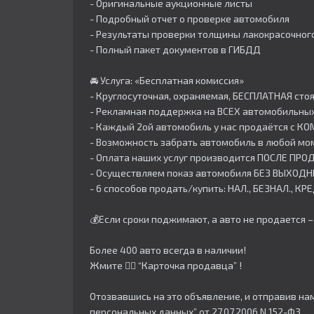
- Оригинальные аукционные листы
- Подробный отчет о проверке автомобиля
- Результаты проверки толщины лакокрасочног
- Полный пакет документов в ГИБДД
🚘 Услуга: «Бесплатная комиссия»
- Круглосуточная, охраняемая, БЕСПЛАТНАЯ стоя
- Рекламная поддержка на ВСЕХ автомобильных
- Каждый 2ой автомобиль у нас продаётся с К
- Возможность забрать автомобиль в любой мо
- Оплата наших услуг производится ПОСЛЕ ПР
- Осуществляем показ автомобиля БЕЗ ВЫХОДН
- 6 способов продать/купить: НАЛ., БЕЗНАЛ., К
💰Если сроки поджимают, а авто не продается
Более 400 авто всегда в наличии!
Жмите 👇🏻 “Карточка продавца” !
Отозвавшись на это объявление, и отправив на
персональных данных” от 27.07.2006 N 152-ФЗ.