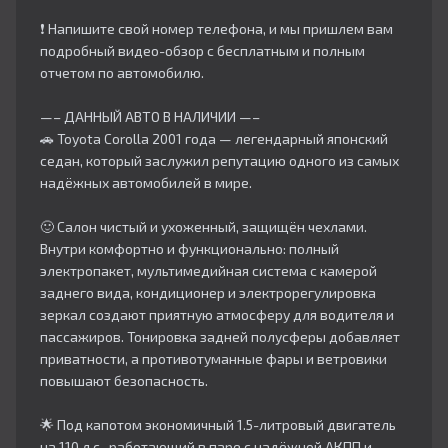
❗ Напишите свой номер телефона, и мы пришлем вам
подробный видео-обзор с бесплатным и полным
отчетом по автомобилю.
—– ДАННЫЙ АВТО В НАЛИЧИИ —–
🚗 Toyota Corolla 2001 года — легендарный японский
седан, который заслужил репутацию одного из самых
надёжных автомобилей в мире.​
🙂 Салон чистый и ухоженный, защищён чехлами.
Внутри комфортно и функционально: полный
электропакет, мультимедийная система с камерой
заднего вида, кондиционер и электрорегулировка
зеркал создают приятную атмосферу для водителя и
пассажиров. Тонировка задней полусферы добавляет
приватности, а противотуманные фары и ветровики
повышают безопасность.​
🌟 Под капотом экономичный 1.5-литровый двигатель
на 110 л.с., работающий в паре с надёжной АКПП и