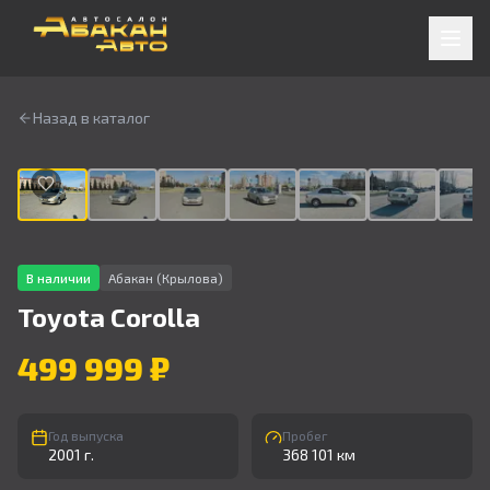
Назад в каталог
1
/
9
В наличии
Абакан (Крылова)
Toyota
Corolla
499 999 ₽
Год выпуска
Пробег
2001 г.
368 101 км