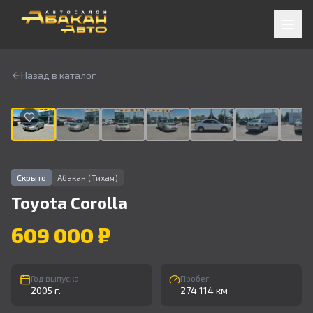
Назад в каталог
1
/
9
Скрыто
Абакан (Тихая)
Toyota
Corolla
609 000 ₽
Год выпуска
Пробег
2005 г.
274 114 км