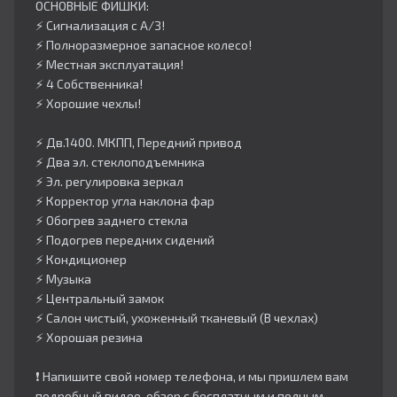
ОСНОВНЫЕ ФИШКИ:
⚡️ Сигнализация с А/З!
⚡️ Полноразмерное запасное колесо!
⚡️ Местная эксплуатация!
⚡️ 4 Собственника!
⚡️ Хорошие чехлы!
⚡️ Дв.1400. МКПП, Передний привод
⚡️ Два эл. стеклоподъемника
⚡️ Эл. регулировка зеркал
⚡️ Корректор угла наклона фар
⚡️ Обогрев заднего стекла
⚡️ Подогрев передних сидений
⚡️ Кондиционер
⚡️ Музыка
⚡️ Центральный замок
⚡️ Салон чистый, ухоженный тканевый (В чехлах)
⚡️ Хорошая резина
❗️ Напишите свой номер телефона, и мы пришлем вам
подробный видео-обзор с бесплатным и полным