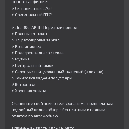
ОСНОВНЫЕ ФИШКИ:
⚡️ Сигнализация с АЗ!
⚡️ Оригинальный ПТС!
⚡️ Дв.1300. АКПП, Передний привод
⚡️ Полный эл. пакет
⚡️ Эл. регулировка зеркал
⚡️ Кондиционер
⚡️ Подогрев заднего стекла
⚡️ Музыка
⚡️ Центральный замок
⚡️ Салон чистый, ухоженный тканевый (в чехлах)
⚡️ Тонировка задней полусферы
⚡️ Ветровики
⚡️ Хорошая резина
❗️ Напишите свой номер телефона, и мы пришлем вам
подробный видео-обзор с бесплатным и полным
отчетом по автомобилю
5 ПРИЧИН ВЫБРАТЬ АБАКАН АВТО: