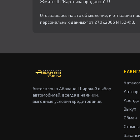
Жмите 👇🏻 “Карточка продавца” ! !
Отозвавшись на это объявление, и отправив на
персональных данных” от 27.07.2006 N 152-ФЗ.
НАВИГ
Катало
Автосалон в Абакане. Широкий выбор
Автокр
автомобилей, всегда в наличии,
Аренда
выгодные условия кредитования.
Выкуп
Обмен
Отзывы
Ваканс