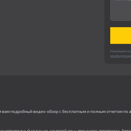
Нажимая кно
конфиденци
м вам подробный видео-обзор с бесплатным и полным отчетом по 
й заднеприводный седан из «золотой эры» японского автопрома. А