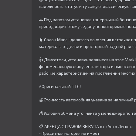
надежность, статус и ту самую классическую к
🚗 Под капотом установлен энергичный бензинов
привод дарит этому седану неповторимые повад
🧳 Салон Mark II девятого поколения встречае
материалы отделки и просторный задний ряд с
👍 Двигатели, устанавливавшиеся на этот Mark
феноменальную живучесть мотора и выносливо
рабочие характеристики на протяжении многих 
⚡Оригинальный ПТС!
💰 Стоимость автомобиля указана за наличный р
💰 Условия обмена уточняйте у менеджера по т
📋 АРЕНДА С ПРАВОМ ВЫКУПА от «Авто Легко»:
- Кредитная история не имеет