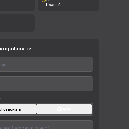
Правый
подробности
и
Позвонить