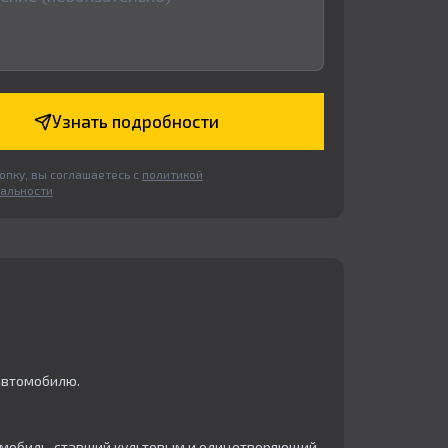
Узнать подробности
пку, вы соглашаетесь с
политикой
альности
автомобилю.
втомобиль, ставший культовым и олицетворяющий