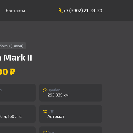
+7 (3902) 21-33-30
Контакты
бакан (Тихая)
a
Mark II
00 ₽
а
Пробег
293 839 км
КПП
0 л, 160 л. с.
Автомат
Руль