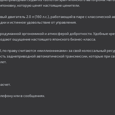
омпоновку, которую ценят настоящие ценители.
ый двигатель 2.0 л (160 л.с.), работающий в паре с классической
ки и истинное удовольствие от управления.
т продуманной эргономикой и атмосферой добротности. Удобные кре
оздают ощущение настоящего японского бизнес-класса.
 II, по праву считаются «миллионниками» за свой колоссальный ре
сть заднеприводной автоматической трансмиссии, которые при 
лет.
асчет.
елефону или в сообщениях.