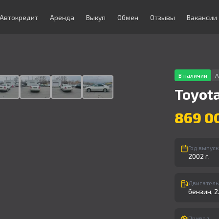
Автокредит
Аренда
Выкуп
Обмен
Отзывы
Вакансии
1
/
9
В наличии
А
Toyot
869 0
Год выпуск
2002 г.
Двигатель
бензин, 2.
Привод