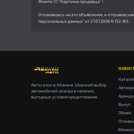
Жмите 👇🏻 “Карточка продавца” !
Отозвавшись на это объявление, и отправив на
персональных данных” от 27.07.2006 N 152-ФЗ.
НАВИГ
Катало
Автосалон в Абакане. Широкий выбор
Автокр
автомобилей, всегда в наличии,
Аренда
выгодные условия кредитования.
Выкуп
Обмен
Отзывы
Ваканс