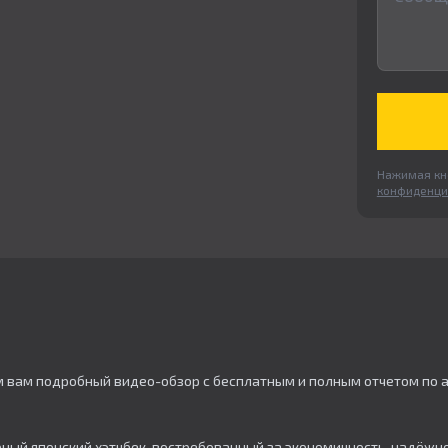
Нажимая кно
конфиденци
м вам подробный видео-обзор с бесплатным и полным отчетом по 
ный японский хэтчбек, востребованный за экономичность, надёжно