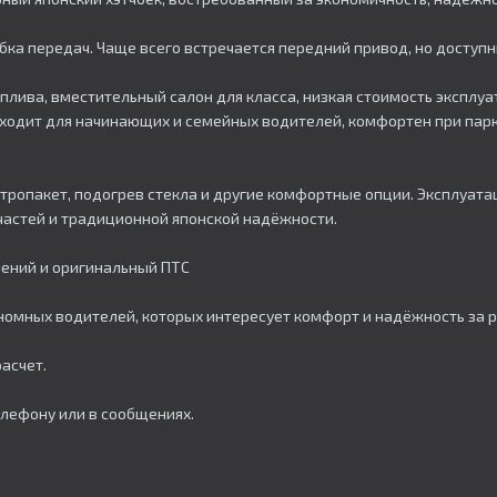
робка передач. Чаще всего встречается передний привод, но доступ
плива, вместительный салон для класса, низкая стоимость эксплу
одит для начинающих и семейных водителей, комфортен при парковк
ктропакет, подогрев стекла и другие комфортные опции. Эксплуат
астей и традиционной японской надёжности.​
ичений и оригинальный ПТС
омных водителей, которых интересует комфорт и надёжность за р
асчет.
елефону или в сообщениях.