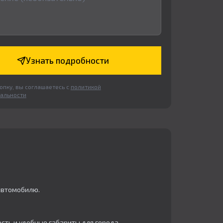
Узнать подробности
пку, вы соглашаетесь с
политикой
альности
автомобилю.
сть и удобные габариты для города.