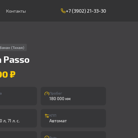
+7 (3902) 21-33-30
Контакты
бакан (Тихая)
a
Passo
00 ₽
а
Пробег
180 000 км
КПП
 л, 71 л. с.
Автомат
Руль