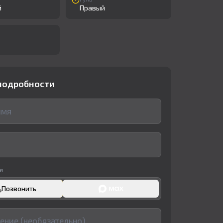
й
Правый
подробности
и
Позвонить