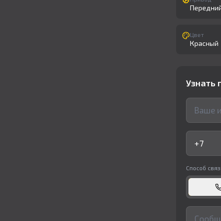
Передни
Цвет
Красный
Узнать 
Способ связ