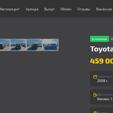
Автокредит
Аренда
Выкуп
Обмен
Отзывы
Вакансии
1
/
9
В наличии
А
Toyot
459 0
Год выпуск
2008 г.
Двигатель
бензин, 1.0
Привод