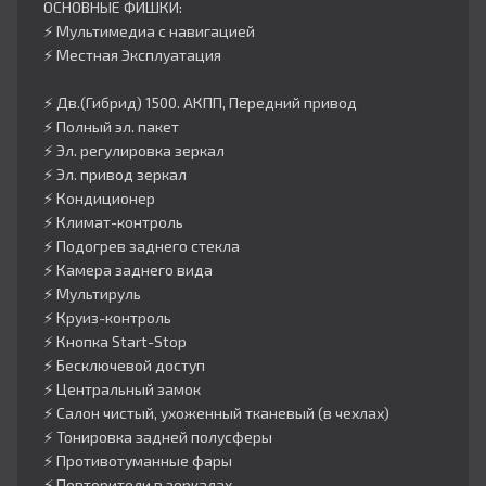
ОСНОВНЫЕ ФИШКИ:
⚡️ Мультимедиа с навигацией
⚡️ Местная Эксплуатация
⚡️ Дв.(Гибрид) 1500. АКПП, Передний привод
⚡️ Полный эл. пакет
⚡️ Эл. регулировка зеркал
⚡️ Эл. привод зеркал
⚡️ Кондиционер
⚡️ Климат-контроль
⚡️ Подогрев заднего стекла
⚡️ Камера заднего вида
⚡️ Мультируль
⚡️ Круиз-контроль
⚡️ Кнопка Start-Stop
⚡️ Бесключевой доступ
⚡️ Центральный замок
⚡️ Салон чистый, ухоженный тканевый (в чехлах)
⚡️ Тонировка задней полусферы
⚡️ Противотуманные фары
⚡️ Повторители в зеркалах