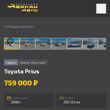
Назад в каталог
1
/
9
Скрыто
Абакан (Крылова)
Toyota
Prius
759 000 ₽
Год выпуска
Пробег
2008 г.
250 123 км