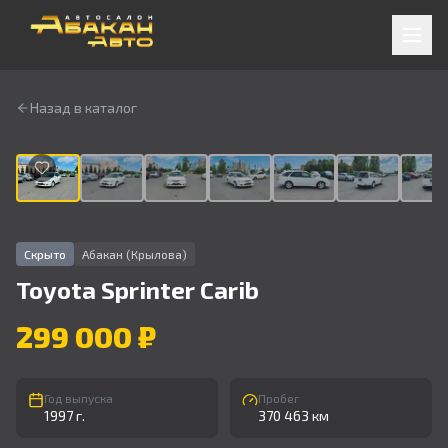
Назад в каталог
1
/
9
Скрыто
Абакан (Крылова)
Toyota
Sprinter Carib
299 000 ₽
Год выпуска
Пробег
1997 г.
370 463 км