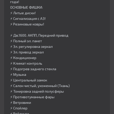
года!
ОСНОВНЫЕ ФИШКИ:
⚡️ Литые диски!
⚡️ Сигнализация с АЗ!
⚡️ Резиновые ковры!
⚡️ Дв.1600. АКПП, Передний привод
⚡️ Полный эл. пакет
⚡️ Эл. регулировка зеркал
⚡️ Эл. привод зеркал
⚡️ Кондиционер
⚡️ Климат контроль
⚡️ Подогрев заднего стекла
⚡️ Музыка
⚡️ Центральный замок
⚡️ Салон чистый, ухоженный (Ткань)
⚡️ Тонировка задней полусферы
⚡️ Противотуманные фары
⚡️ Ветровики
⚡️ Спойлер
⚡️ Рейлинги