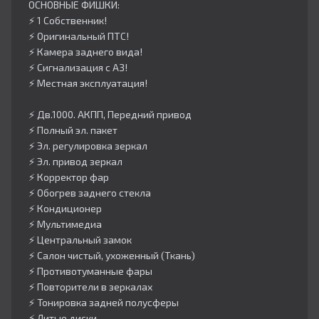
ОСНОВНЫЕ ФИШКИ:
⚡️ 1 Собственник!
⚡️ Оригинальный ПТС!
⚡️ Камера заднего вида!
⚡️ Сигнализация с АЗ!
⚡️ Местная эксплуатация!
⚡️ Дв.1000. АКПП, Передний привод
⚡️ Полный эл. пакет
⚡️ Эл. регулировка зеркал
⚡️ Эл. привод зеркал
⚡️ Корректор фар
⚡️ Обогрев заднего стекла
⚡️ Кондиционер
⚡️ Мультимедиа
⚡️ Центральный замок
⚡️ Салон чистый, ухоженный (Ткань)
⚡️ Противотуманные фары
⚡️ Повторители в зеркалах
⚡️ Тонировка задней полусферы
⚡️ Литые диски