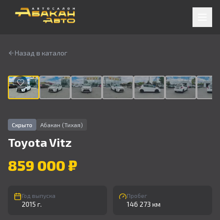
Назад в каталог
1
/
9
Скрыто
Абакан (Тихая)
Toyota
Vitz
859 000 ₽
Год выпуска
Пробег
2015 г.
146 273 км