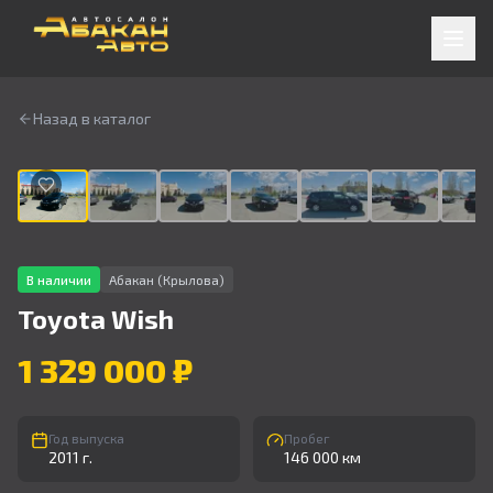
Назад в каталог
1
/
9
В наличии
Абакан (Крылова)
Toyota
Wish
1 329 000 ₽
Год выпуска
Пробег
2011 г.
146 000 км