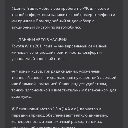
❗ Данный автомобиль без пробега по РФ, для более
точной информации напишите свой номер телефона и
мы пришлем Вам подробный видео-обзор с
аукционным листом по автомобилю.
—– ДАННЫЙ АВТО В НАЛИЧИИ —–
Toyota Wish 2011 года — универсальный семейный
минивэн, сочетающий практичность, комфорт и
узнаваемый японский стиль.
🚗 Черный кузов, три ряда сидений, ухоженный
тканевый салон — идеально для путешествий с семьёй
или большой компанией. Салон радует удобством,
тонкой эргономикой и вместительным багажником для
всех нужд.​
🌟 Бензиновый мотор 1.8 л (144 л.с.), вариатор и
передний привод обеспечивают мягкую динамику,
маневренность и экономичный расход топлива,
подходящий для города и трассы.​