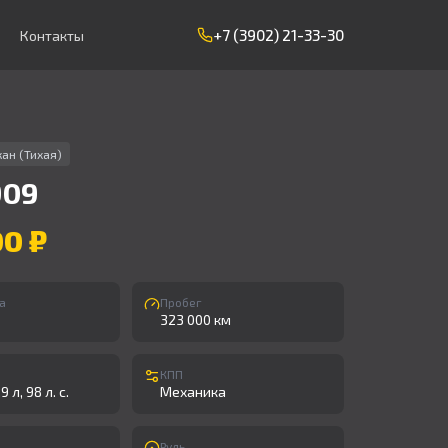
+7 (3902) 21-33-30
Контакты
ан (Тихая)
909
00 ₽
а
Пробег
323 000 км
КПП
 л, 98 л. с.
Механика
Руль