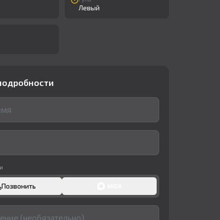
Левый
подробности
и
Позвонить