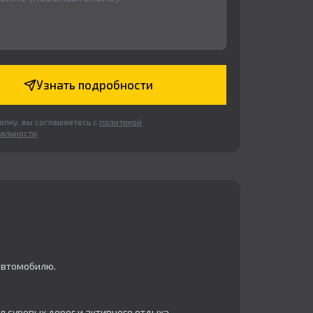
Узнать подробности
пку, вы соглашаетесь с
политикой
альности
автомобилю.
я суровых дорог и активного отдыха.