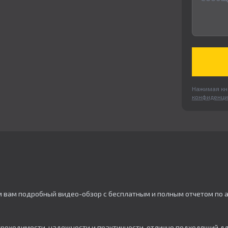
Нажимая кно
конфиденци
м вам подробный видео-обзор с бесплатным и полным отчетом по 
 проходимости, надежности и практичности, отлично подходящий дл