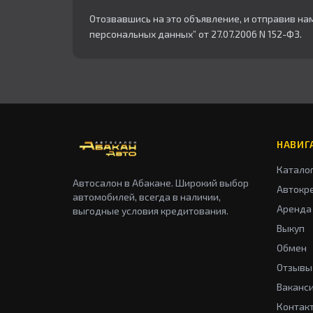
Отозвавшись на это объявление, и отправив на
персональных данных” от 27.07.2006 N 152-ФЗ.
НАВИГ
Катало
Автосалон в Абакане. Широкий выбор
Автокр
автомобилей, всегда в наличии,
Аренда
выгодные условия кредитования.
Выкуп
Обмен
Отзывы
Ваканс
Контак