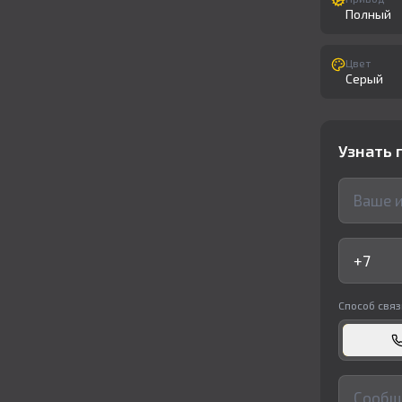
Полный
Цвет
Серый
Узнать 
Способ связ