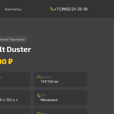
+7 (3902) 21-33-30
Контакты
бакан (Крылова)
lt
Duster
00 ₽
а
Пробег
149 140 км
КПП
 л, 102 л. с.
Механика
Руль