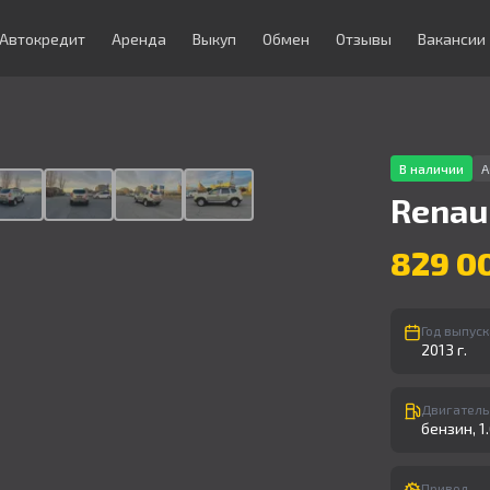
Автокредит
Аренда
Выкуп
Обмен
Отзывы
Вакансии
1
/
9
В наличии
А
Renau
829 0
Год выпуск
2013 г.
Двигатель
бензин, 1.6
Привод