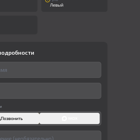
Левый
подробности
и
Позвонить