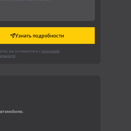
Узнать подробности
пку, вы соглашаетесь с
политикой
альности
автомобилю.