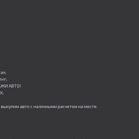
ах;
нт;
АЖИ АВТО!
Х;
 выкупим авто с наличными расчетом на месте.