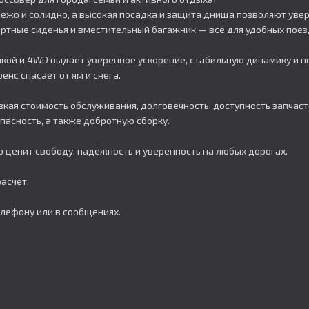
ежо и солидно, а высокая посадка и защита днища позволяют увере
ртные сиденья и вместительный багажник — всё для удобных поездо
ханикой и 4WD выдает уверенное ускорение, стабильную динамику и 
нс спасает от ям и снега.
зкая стоимость обслуживания, долговечность, доступность запчас
пасность, а также добротную сборку.
о ценит свободу, надёжность и уверенность на любых дорогах.​
асчет.
елефону или в сообщениях.