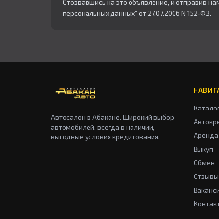
Отозвавшись на это объявление, и отправив на
персональных данных” от 27.07.2006 N 152-ФЗ.
НАВИГ
Катало
Автосалон в Абакане. Широкий выбор
Автокр
автомобилей, всегда в наличии,
Аренда
выгодные условия кредитования.
Выкуп
Обмен
Отзывы
Ваканс
Контак