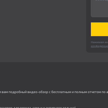
Нажимая кно
конфиденци
м вам подробный видео-обзор с бесплатным и полным отчетом по 
оссовер для города, семьи и активного отдыха!