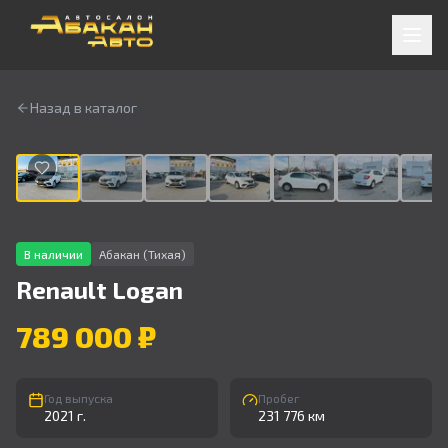
Назад в каталог
1
/
9
В наличии
Абакан (Тихая)
Renault
Logan
789 000 ₽
Год выпуска
Пробег
2021 г.
231 776 км